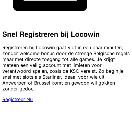
Snel Registreren bij Locowin
Registreren bij Locowin gaat vlot in een paar minuten,
zonder welcome bonus door de strenge Belgische regels
maar met directe toegang tot alle games. Je krijgt
meteen een veilig account met limieten voor
verantwoord spelen, zoals de KSC vereist. Zo begin je
snel met slots als Starliner, ideaal voor wie uit
Antwerpen of Brussel komt en gewoon wil gokken
zonder gedoe.
Registreer Nu