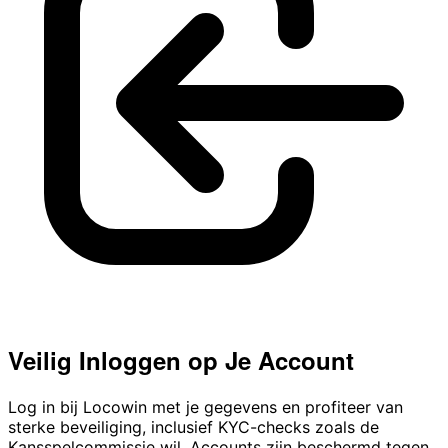
Veilig Inloggen op Je Account
Log in bij Locowin met je gegevens en profiteer van
sterke beveiliging, inclusief KYC-checks zoals de
Kansspelcommissie wil. Accounts zijn beschermd tegen