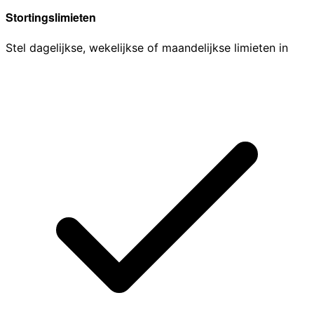
Stortingslimieten
Stel dagelijkse, wekelijkse of maandelijkse limieten in