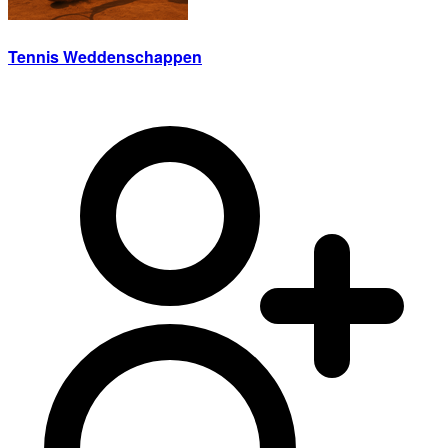
Tennis Weddenschappen