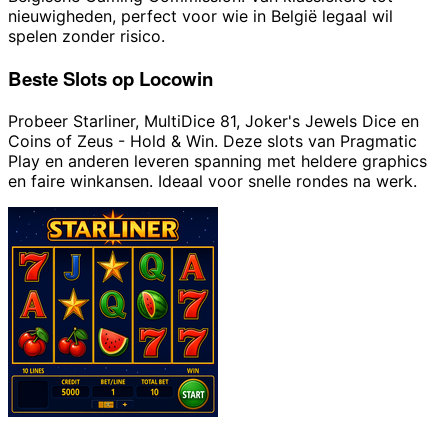
nieuwigheden, perfect voor wie in België legaal wil
spelen zonder risico.
Beste Slots op Locowin
Probeer Starliner, MultiDice 81, Joker's Jewels Dice en
Coins of Zeus - Hold & Win. Deze slots van Pragmatic
Play en anderen leveren spanning met heldere graphics
en faire winkansen. Ideaal voor snelle rondes na werk.