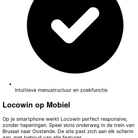
Intuïtieve menustructuur en zoekfunctie
Locowin op Mobiel
Op je smartphone werkt Locowin perfect responsive,
zonder haperingen. Speel slots onderweg in de trein van
Brussel naar Oostende. De site past zich aan elk scherm
aan, met behoud van alle features.