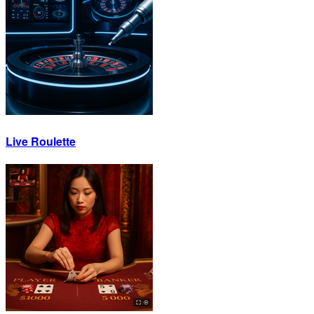
Live Roulette