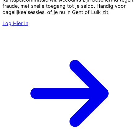
fraude, met snelle toegang tot je saldo. Handig voor
dagelijkse sessies, of je nu in Gent of Luik zit.
Log Hier In