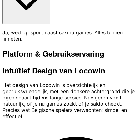
Ja, wed op sport naast casino games. Alles binnen
limieten.
Platform & Gebruikservaring
Intuïtief Design van Locowin
Het design van Locowin is overzichtelijk en
gebruiksvriendelijk, met een donkere achtergrond die je
ogen spaart tijdens lange sessies. Navigeren voelt
natuurlijk, of je nu games zoekt of je saldo checkt.
Precies wat Belgische spelers verwachten: simpel en
effectief.