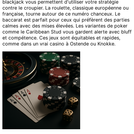
blackjack vous permettent d'utiliser votre stratégie
contre le croupier. La roulette, classique européenne ou
française, tourne autour de ce numéro chanceux. Le
baccarat est parfait pour ceux qui préfèrent des parties
calmes avec des mises élevées. Les variantes de poker
comme le Caribbean Stud vous gardent alerte avec bluff
et compétence. Ces jeux sont équitables et rapides,
comme dans un vrai casino à Ostende ou Knokke.