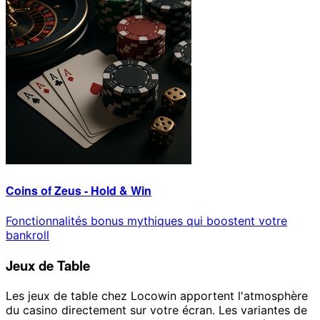
Coins of Zeus - Hold & Win
Fonctionnalités bonus mythiques qui boostent votre
bankroll
Jeux de Table
Les jeux de table chez Locowin apportent l'atmosphère
du casino directement sur votre écran. Les variantes de