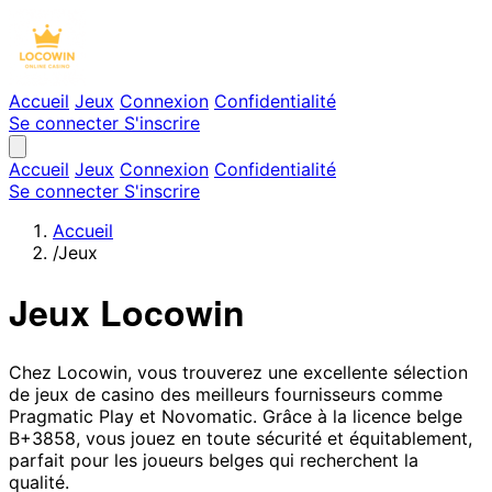
Accueil
Jeux
Connexion
Confidentialité
Se connecter
S'inscrire
Accueil
Jeux
Connexion
Confidentialité
Se connecter
S'inscrire
Accueil
/
Jeux
Jeux Locowin
Chez Locowin, vous trouverez une excellente sélection
de jeux de casino des meilleurs fournisseurs comme
Pragmatic Play et Novomatic. Grâce à la licence belge
B+3858, vous jouez en toute sécurité et équitablement,
parfait pour les joueurs belges qui recherchent la
qualité.