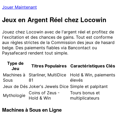
Jouer Maintenant
Jeux en Argent Réel chez Locowin
Jouez chez Locowin avec de l'argent réel et profitez de
l'excitation et des chances de gains. Tout est conforme
aux règles strictes de la Commission des jeux de hasard
belge. Des paiements fiables via Bancontact ou
Paysafecard rendent tout simple.
Type de
Titres Populaires
Caractéristiques Clés
Jeu
Machines à
Starliner, MultiDice
Hold & Win, paiements
Sous
81
élevés
Jeux de Dés
Joker's Jewels Dice
Simple et palpitant
Coins of Zeus -
Tours bonus et
Mythologie
Hold & Win
multiplicateurs
Machines à Sous en Ligne