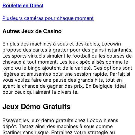
Roulette en Direct
Plusieurs caméras pour chaque moment
Autres Jeux de Casino
En plus des machines à sous et des tables, Locowin
propose des cartes à gratter pour des gains instantanés.
Les sports virtuels simulent le football ou les courses de
chevaux à tout moment. Les jeux spécialisés comme le
keno ou le bingo ajoutent de la variété. Ces options sont
légères et amusantes pour une session rapide. Parfait si
vous voulez faire une pause des grands hits, tout en
ayant la chance de gagner des prix. En Belgique, idéal
pour ceux qui aiment la diversité.
Jeux Démo Gratuits
Essayez les jeux démo gratuits chez Locowin sans
dépôt. Testez ainsi des machines à sous comme
Starliner sans risque. Entraînez votre stratégie au