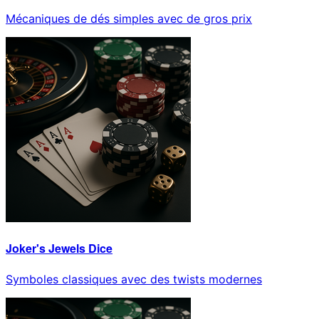
Mécaniques de dés simples avec de gros prix
Joker's Jewels Dice
Symboles classiques avec des twists modernes